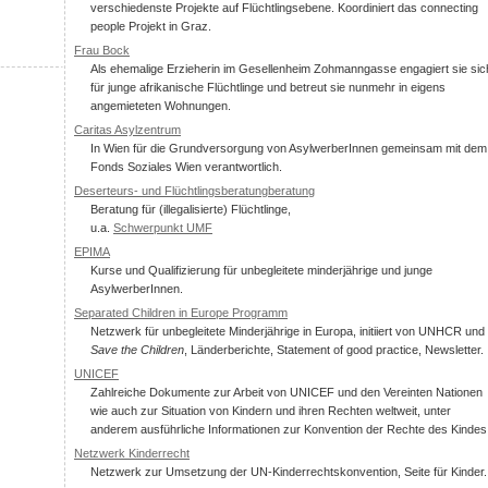
verschiedenste Projekte auf Flüchtlingsebene. Koordiniert das connecting
people Projekt in Graz.
Frau Bock
Als ehemalige Erzieherin im Gesellenheim Zohmanngasse engagiert sie sic
für junge afrikanische Flüchtlinge und betreut sie nunmehr in eigens
angemieteten Wohnungen.
Caritas Asylzentrum
In Wien für die Grundversorgung von AsylwerberInnen gemeinsam mit dem
Fonds Soziales Wien verantwortlich.
Deserteurs- und Flüchtlingsberatungberatung
Beratung für (illegalisierte) Flüchtlinge,
u.a.
Schwerpunkt UMF
EPIMA
Kurse und Qualifizierung für unbegleitete minderjährige und junge
AsylwerberInnen.
Separated Children in Europe Programm
Netzwerk für unbegleitete Minderjährige in Europa, initiiert von UNHCR und
Save the Children
, Länderberichte, Statement of good practice, Newsletter.
UNICEF
Zahlreiche Dokumente zur Arbeit von UNICEF und den Vereinten Nationen
wie auch zur Situation von Kindern und ihren Rechten weltweit, unter
anderem ausführliche Informationen zur Konvention der Rechte des Kindes
Netzwerk Kinderrecht
Netzwerk zur Umsetzung der UN-Kinderrechtskonvention, Seite für Kinder.