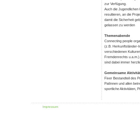
zur Verfügung.
Auch die Jugendlichen 
resultieren, an die Pro
damit die Sicherheit geb
gelassen zu werden
Themenabende
Connecting people orga
(z.B. Herkunftsländer-In
verschiedenen Kulturen
Fremdenrechts u.a.m.)
sind dabei immer herzl
Gemeinsame Aktivitä
Fixer Bestandteil des P
PatInnen und allen betr
sportliche Aktivitäten, 
Impressum