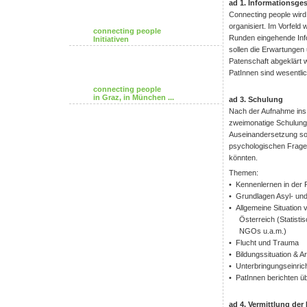
ad 1. Informationsge
Connecting people wird
organisiert. Im Vorfeld 
connecting people
Runden eingehende Inf
Initiativen
sollen die Erwartungen 
Patenschaft abgeklärt 
PatInnen sind wesentli
connecting people
in Graz, in München ...
ad 3. Schulung
Nach der Aufnahme ins 
zweimonatige Schulung.
Auseinandersetzung sow
psychologischen Frages
könnten.
Themen:
• Kennenlernen in der 
• Grundlagen Asyl- un
• Allgemeine Situation 
Österreich (Statist
NGOs u.a.m.)
• Flucht und Trauma
• Bildungssituation & 
• Unterbringungseinrich
• PatInnen berichten ü
ad 4. Vermittlung der