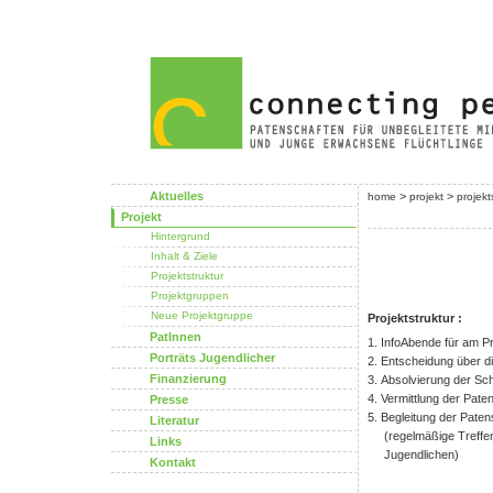
Aktuelles
>
>
home
projekt
projekt
Projekt
Hintergrund
Inhalt & Ziele
Projektstruktur
Projektgruppen
Neue Projektgruppe
Projektstruktur :
PatInnen
1. InfoAbende für am P
Porträts Jugendlicher
2. Entscheidung über d
Finanzierung
3. Absolvierung der Sc
4. Vermittlung der Pate
Presse
5. Begleitung der Paten
Literatur
(regelmäßige Treffen
Links
Jugendlichen)
Kontakt