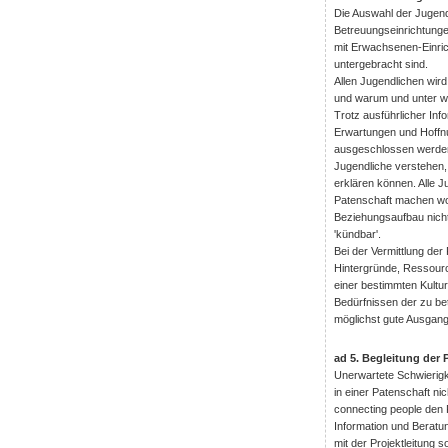
Die Auswahl der Jugendl
Betreuungseinrichtungen
mit Erwachsenen-Einric
untergebracht sind.
Allen Jugendlichen wird
und warum und unter 
Trotz ausführlicher In
Erwartungen und Hoffnu
ausgeschlossen werden.
Jugendliche verstehen,
erklären können. Alle J
Patenschaft machen woll
Beziehungsaufbau nicht 
'kündbar'.
Bei der Vermittlung der
Hintergründe, Ressourc
einer bestimmten Kultu
Bedürfnissen der zu be
möglichst gute Ausgang
ad 5. Begleitung der
Unerwartete Schwierigk
in einer Patenschaft n
connecting people den 
Information und Beratu
mit der Projektleitung