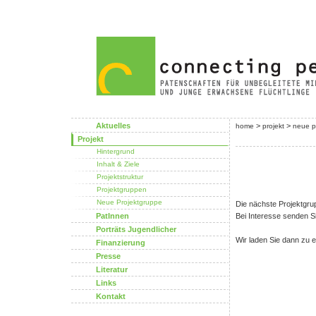
Aktuelles
>
>
home
projekt
neue p
Projekt
Hintergrund
Inhalt & Ziele
Projektstruktur
Projektgruppen
Neue Projektgruppe
Die nächste Projektgru
PatInnen
Bei Interesse senden Si
Porträts Jugendlicher
Wir laden Sie dann zu 
Finanzierung
Presse
Literatur
Links
Kontakt