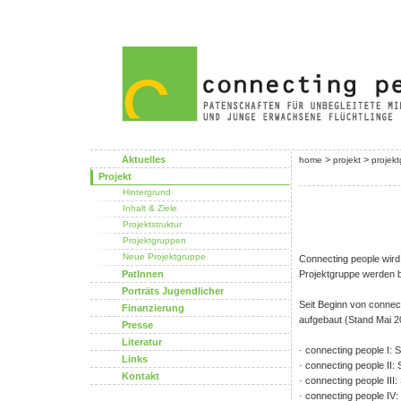
Aktuelles
>
>
home
projekt
projek
Projekt
Hintergrund
Inhalt & Ziele
Projektstruktur
Projektgruppen
Neue Projektgruppe
Connecting people wird
PatInnen
Projektgruppe werden b
Porträts Jugendlicher
Seit Beginn von connec
Finanzierung
aufgebaut (Stand Mai 2
Presse
Literatur
· connecting people I: 
Links
· connecting people II: 
Kontakt
· connecting people III
· connecting people IV: