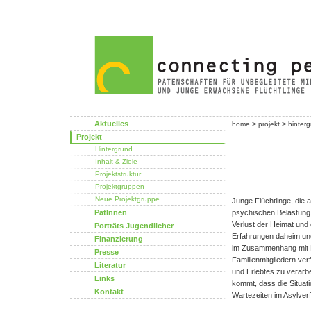
Aktuelles
>
>
home
projekt
hinter
Projekt
Hintergrund
Inhalt & Ziele
Projektstruktur
Projektgruppen
Neue Projektgruppe
Junge Flüchtlinge, die a
PatInnen
psychischen Belastung
Verlust der Heimat und 
Porträts Jugendlicher
Erfahrungen daheim und
Finanzierung
im Zusammenhang mit Fl
Presse
Familienmitgliedern ver
Literatur
und Erlebtes zu verarbe
Links
kommt, dass die Situati
Kontakt
Wartezeiten im Asylver