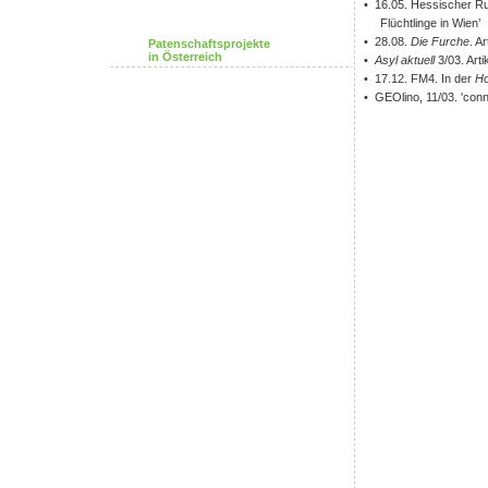
• 16.05. Hessischer Run
Flüchtlinge in Wien’
• 28.08.
Die Furche
. A
Patenschaftsprojekte
in Österreich
•
Asyl aktuell
3/03. Art
• 17.12. FM4. In der
H
• GEOlino, 11/03. 'conn