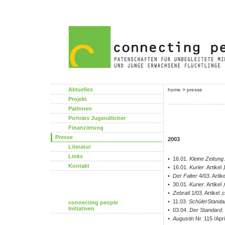
Aktuelles
>
home
presse
Projekt
PatInnen
Porträts Jugendlicher
Finanzierung
Presse
2003
Literatur
Links
• 16.01.
Kleine Zeitung
Kontakt
• 16.01.
Kurier
. Artike
•
Der Falter
4/03. Artik
• 30.01.
Kurier
. Artikel
•
Zebratl
1/03. Artikel 
• 11.03.
SchülerStanda
connecting people
Initiativen
• 03.04.
Der Standard
.
•
Augustin
Nr. 115 /Apri