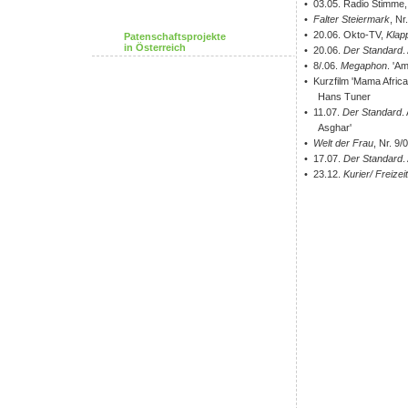
• 03.05. Radio Stimme,
•
Falter Steiermark
, Nr
• 20.06. Okto-TV,
Klap
Patenschaftsprojekte
in Österreich
• 20.06.
Der Standard
.
• 8/.06.
Megaphon
. 'A
• Kurzfilm 'Mama Africa
Hans Tuner
• 11.07.
Der Standard
.
Asghar'
•
Welt der Frau
, Nr. 9
• 17.07.
Der Standard
.
• 23.12.
Kurier/ Freize