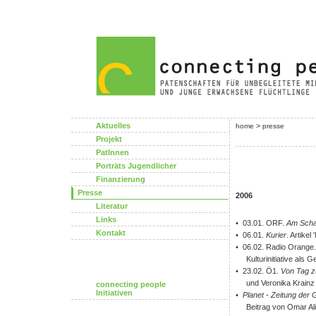
Aktuelles
>
home
presse
Projekt
PatInnen
Porträts Jugendlicher
Finanzierung
Presse
2006
Literatur
Links
• 03.01. ORF.
Am Scha
Kontakt
• 06.01.
Kurier
. Artike
• 06.02. Radio Orange. 
Kulturinitiative als 
• 23.02. Ö1.
Von Tag z
und Veronika Krainz
connecting people
Initiativen
•
Planet - Zeitung der
Beitrag von Omar Al