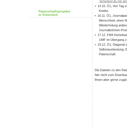
‚Schenkst du mir ei
• 14.10. Ö1, Von Tag zu 
Kneihs.
Patenschaftsprojekte
in Österreich
• 16.11. Ö1, Journalpan
Menschheit, einen M
Wiederholung anläss
JournalistInnen-Prei
• 17.12. FM4 Homebase 
UMF im Übergang zur
• 19.12. Ö1, Diagonal z
Selbstausbeutung, E
Patenschaft
Die Dateien zu den Ra
hier nicht zum Download
Ihnen aber gerne zugä