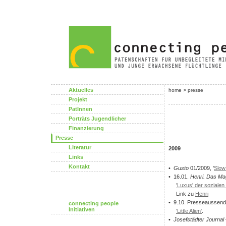
Aktuelles
>
home
presse
Projekt
PatInnen
Porträts Jugendlicher
Finanzierung
Presse
Literatur
2009
Links
Kontakt
•
Gusto
01/2009, '
Slow
• 16.01.
Henri. Das Mag
'Luxus' der sozialen 
Link zu
Henri
• 9.10. Presseaussen
connecting people
Initiativen
'Little Alien'
.
•
Josefstädter Journal