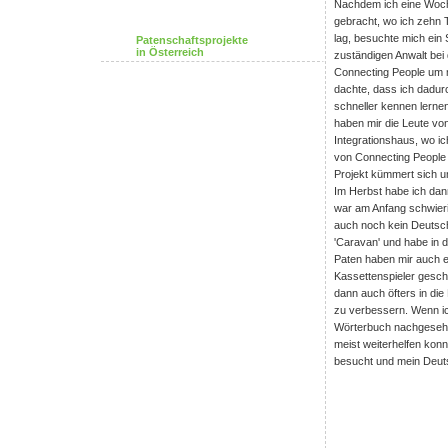
Nachdem ich eine Woche
gebracht, wo ich zehn T
lag, besuchte mich ein 
Patenschaftsprojekte
in Österreich
zuständigen Anwalt bei 
Connecting People um mi
dachte, dass ich dadur
schneller kennen lerne
haben mir die Leute von 
Integrationshaus, wo i
von Connecting People 
Projekt kümmert sich um
Im Herbst habe ich dan
war am Anfang schwierig
auch noch kein Deutsch
'Caravan' und habe in 
Paten haben mir auch 
Kassettenspieler gesch
dann auch öfters in di
zu verbessern. Wenn ic
Wörterbuch nachgesehen
meist weiterhelfen kon
besucht und mein Deuts