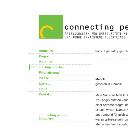
Aktuelles
>
home
porträts jugendl
Projekt
PatInnen
Porträts Jugendlicher
Finanzierung
Presse
Malick
Literatur
geboren in Gambia.
Links
Kontakt
Mein Name ist Malick 
Neu angekommen kannte
einer Adresse fragte, 
einfach weiter. Damals
anstrengend für mich w
connecting people
Initiativen
waren teilweise sehr un
Menschen hier freundli