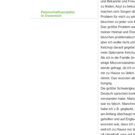
und Bekannte und Freu
zu finden, Asyl zu be
machen sich Sorgen über
Patenschaftsprojekte
in Österreich
Problem für mich zu wis
bisschen zu jeder von 
Das größte Problem wa
meiner Heimat und Öste
bisschen problematisc
aber ich wollte nicht un
Ketchup darauf gegebe
mein Spitzname Ketchu
Als ich in die Familie 
einige Missverständni
werde gefragt, ob ich n
mir zu Hause so üblich
nimmt. Das wussten abe
hungrig.
Die größte Schwierigkei
Deutsch sprechen konnte
verstanden habe. Manch
war es falsch. Manchma
habe ich z.B. geglaubt, 
am Anfang überhaupt ni
geholfen und auf Englis
wussten war, dass ich z
weil ich zu Hause nur l
oft rätselhaft, was auf 