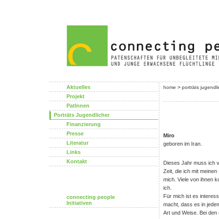
Aktuelles
>
home
porträts jugendl
Projekt
PatInnen
Porträts Jugendlicher
Finanzierung
Presse
Miro
Literatur
geboren im Iran.
Links
Kontakt
Dieses Jahr muss ich vi
Zeit, die ich mit meine
mich. Viele von ihnen 
ich.
Für mich ist es interess
connecting people
Initiativen
macht, dass es in jede
Art und Weise. Bei den