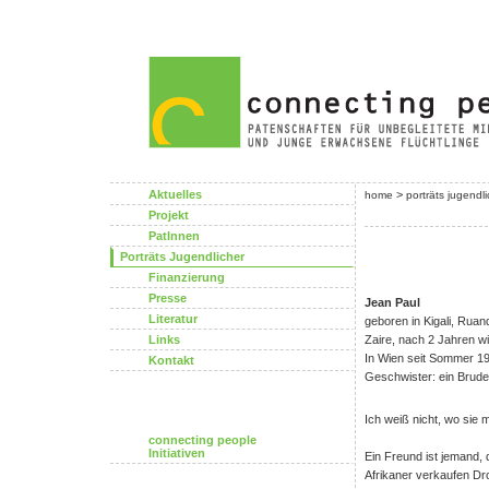
Aktuelles
>
home
porträts jugendl
Projekt
PatInnen
Porträts Jugendlicher
Finanzierung
Presse
Jean Paul
Literatur
geboren in Kigali, Ruan
Links
Zaire, nach 2 Jahren w
In Wien seit Sommer 1
Kontakt
Geschwister: ein Brude
Ich weiß nicht, wo sie
connecting people
Initiativen
Ein Freund ist jemand, 
Afrikaner verkaufen Dr