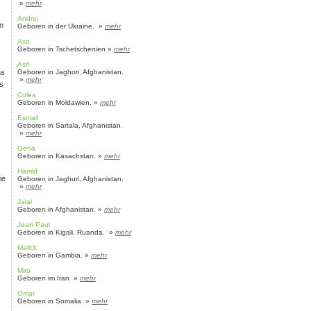
»
mehr
Andrej
en
Geboren in der Ukraine. »
mehr
Asa
Geboren in Tschetschenien »
mehr
Asif
ja
Geboren in Jaghori, Afghanistan.
»
mehr
es
Colea
Geboren in Moldawien. »
mehr
Esmail
Geboren in Sartala, Afghanistan.
»
mehr
Gena
Geboren in Kasachstan. »
mehr
Hamid
ie
Geboren in Jaghuri, Afghanistan.
»
mehr
Jalal
Geboren in Afghanistan. »
mehr
Jean Paul
Geboren in Kigali, Ruanda. »
mehr
Malick
Geboren in Gambia. »
mehr
Miro
Geboren im Iran »
mehr
Omar
Geboren in Somalia »
mehr