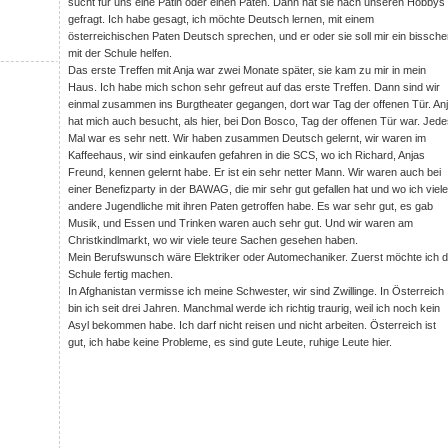
sucht für uns eine Patin oder einen Paten. Dann hat sie nach unseren Hobbys
gefragt. Ich habe gesagt, ich möchte Deutsch lernen, mit einem
österreichischen Paten Deutsch sprechen, und er oder sie soll mir ein bissch
mit der Schule helfen.
Das erste Treffen mit Anja war zwei Monate später, sie kam zu mir in mein
Haus. Ich habe mich schon sehr gefreut auf das erste Treffen. Dann sind wir
einmal zusammen ins Burgtheater gegangen, dort war Tag der offenen Tür. An
hat mich auch besucht, als hier, bei Don Bosco, Tag der offenen Tür war. Jed
Mal war es sehr nett. Wir haben zusammen Deutsch gelernt, wir waren im
Kaffeehaus, wir sind einkaufen gefahren in die SCS, wo ich Richard, Anjas
Freund, kennen gelernt habe. Er ist ein sehr netter Mann. Wir waren auch bei
einer Benefizparty in der BAWAG, die mir sehr gut gefallen hat und wo ich viele
andere Jugendliche mit ihren Paten getroffen habe. Es war sehr gut, es gab
Musik, und Essen und Trinken waren auch sehr gut. Und wir waren am
Christkindlmarkt, wo wir viele teure Sachen gesehen haben.
Mein Berufswunsch wäre Elektriker oder Automechaniker. Zuerst möchte ich d
Schule fertig machen.
In Afghanistan vermisse ich meine Schwester, wir sind Zwillinge. In Österreich
bin ich seit drei Jahren. Manchmal werde ich richtig traurig, weil ich noch kein
Asyl bekommen habe. Ich darf nicht reisen und nicht arbeiten. Österreich ist
gut, ich habe keine Probleme, es sind gute Leute, ruhige Leute hier.