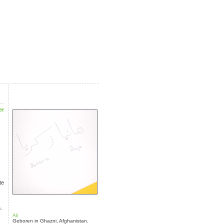
er
te
.
Ali
Geboren in Ghazni, Afghanistan.