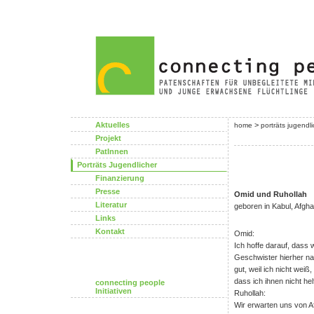
Aktuelles
>
home
porträts jugendl
Projekt
PatInnen
Porträts Jugendlicher
Finanzierung
Presse
Omid und Ruhollah
Literatur
geboren in Kabul, Afgha
Links
Kontakt
Omid:
Ich hoffe darauf, dass 
Geschwister hierher n
gut, weil ich nicht weiß
dass ich ihnen nicht he
connecting people
Initiativen
Ruhollah:
Wir erwarten uns von Af