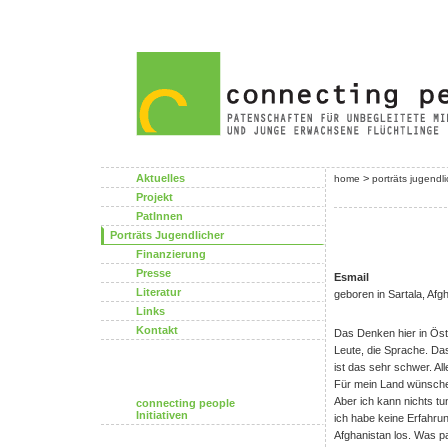
Aktuelles
>
home
porträts jugendl
Projekt
PatInnen
Porträts Jugendlicher
Finanzierung
Presse
Esmail
Literatur
geboren in Sartala, Afg
Links
Kontakt
Das Denken hier in Öster
Leute, die Sprache. Das
ist das sehr schwer. All
Für mein Land wünsche 
Aber ich kann nichts tun
connecting people
Initiativen
ich habe keine Erfahrun
Afghanistan los. Was pa