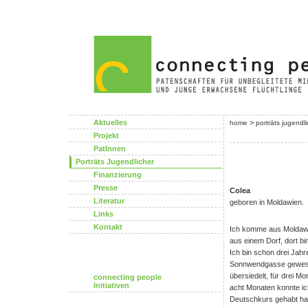
Aktuelles
>
home
porträts jugendl
Projekt
PatInnen
Porträts Jugendlicher
Finanzierung
Presse
Colea
Literatur
geboren in Moldawien.
Links
Kontakt
Ich komme aus Moldawie
aus einem Dorf, dort bi
Ich bin schon drei Jahre
Sonnwendgasse gewesen
übersiedelt, für drei M
connecting people
Initiativen
acht Monaten konnte ic
Deutschkurs gehabt hab