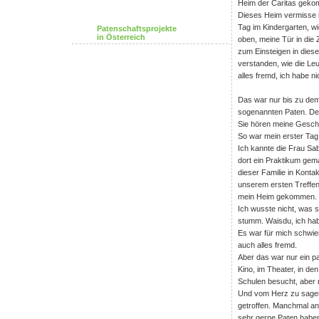
Heim der Caritas gekom
Dieses Heim vermisse i
Tag im Kindergarten, w
Patenschaftsprojekte
in Österreich
oben, meine Tür in die 
zum Einsteigen in dies
verstanden, wie die Le
alles fremd, ich habe n
Das war nur bis zu dem 
sogenannten Paten. De
Sie hören meine Gesch
So war mein erster Tag
Ich kannte die Frau Sa
dort ein Praktikum gema
dieser Familie in Konta
unserem ersten Treffe
mein Heim gekommen. F
Ich wusste nicht, was s
stumm. Waisdu, ich hab
Es war für mich schwieri
auch alles fremd.
Aber das war nur ein p
Kino, im Theater, in de
Schulen besucht, aber 
Und vom Herz zu sagen,
getroffen. Manchmal an
sehr gerne Paten haben,